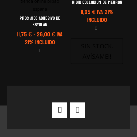
Rigid Collodium de Mehron
11,95
€
IVA 21%
PROS-AIDE Adhesivo de
Incluido
Kryolan
Rango
11,75
€
-
26,00
€
IVA
de
21% Incluido
SIN STOCK.
precios:
AVÍSAME!!
desde
11,75 €
hasta
26,00 €