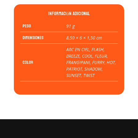
Información adicional
Peso
91 g
Dimensiones
8,50 × 6 × 1,50 cm
ARC EN CIEL, FLASH,
BREEZE, COOL, FLEUR,
COLOR
FRANGIPANI, FURRY, HOT,
PATRIOT, SHADOW,
SUNSET, TWIST