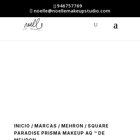
946757769
noelle@noellemakeupstudio.com
INICIO
/
MARCAS
/
MEHRON
/ SQUARE
PARADISE PRISMA MAKEUP AQ ™ DE