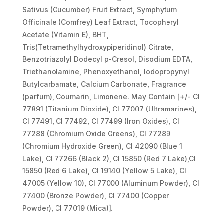
Sativus (Cucumber) Fruit Extract, Symphytum
Officinale (Comfrey) Leaf Extract, Tocopheryl
Acetate (Vitamin E), BHT,
Tris(Tetramethylhydroxypiperidinol) Citrate,
Benzotriazolyl Dodecyl p-Cresol, Disodium EDTA,
Triethanolamine, Phenoxyethanol, Iodopropynyl
Butylcarbamate, Calcium Carbonate, Fragrance
(parfum), Coumarin, Limonene. May Contain [+/- CI
77891 (Titanium Dioxide), CI 77007 (Ultramarines),
CI 77491, CI 77492, CI 77499 (Iron Oxides), CI
77288 (Chromium Oxide Greens), CI 77289
(Chromium Hydroxide Green), CI 42090 (Blue 1
Lake), CI 77266 (Black 2), CI 15850 (Red 7 Lake),CI
15850 (Red 6 Lake), CI 19140 (Yellow 5 Lake), CI
47005 (Yellow 10), CI 77000 (Aluminum Powder), CI
77400 (Bronze Powder), CI 77400 (Copper
Powder), CI 77019 (Mica)].