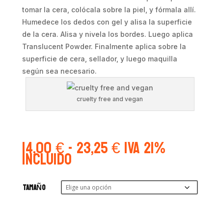
tomar la cera, colócala sobre la piel, y fórmala allí.
Humedece los dedos con gel y alisa la superficie
de la cera. Alisa y nivela los bordes. Luego aplica
Translucent Powder. Finalmente aplica sobre la
superficie de cera, sellador, y luego maquilla
según sea necesario.
cruelty free and vegan
Rango
14,00
€
-
23,25
€
IVA 21%
de
Incluido
precios:
desde
14,00 €
TAMAÑO
hasta
23,25 €