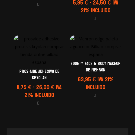
Rango
5,95
€
-
24,50
€
IVA
precios:
de
21% Incluido
desde
precios:
7,25 €
desde
hasta
5,95 €
24,50 €
hasta
24,50 €
EDGE™ Face & Body Makeup
de Mehron
PROS-AIDE Adhesivo de
Kryolan
63,95
€
IVA 21%
Rango
11,75
€
-
26,00
€
IVA
Incluido
de
21% Incluido
precios:
desde
11,75 €
hasta
26,00 €