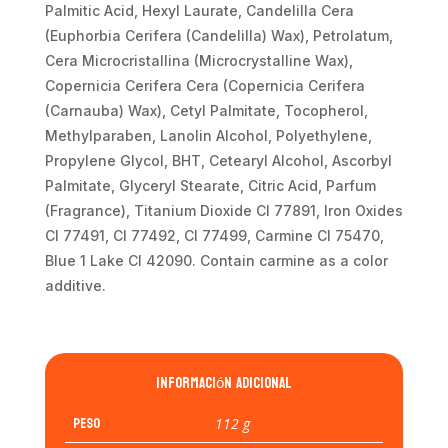
Palmitic Acid, Hexyl Laurate, Candelilla Cera
(Euphorbia Cerifera (Candelilla) Wax), Petrolatum,
Cera Microcristallina (Microcrystalline Wax),
Copernicia Cerifera Cera (Copernicia Cerifera
(Carnauba) Wax), Cetyl Palmitate, Tocopherol,
Methylparaben, Lanolin Alcohol, Polyethylene,
Propylene Glycol, BHT, Cetearyl Alcohol, Ascorbyl
Palmitate, Glyceryl Stearate, Citric Acid, Parfum
(Fragrance), Titanium Dioxide CI 77891, Iron Oxides
CI 77491, CI 77492, CI 77499, Carmine CI 75470,
Blue 1 Lake CI 42090. Contain carmine as a color
additive.
Información adicional
Peso
112 g