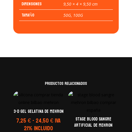
Dimensiones
9,50 × 4 × 9,50 cm
TAMAÑO
50G, 100G
Productos relacionados
3-D Gel Gelatina de Mehron
Rango
Stage Blood Sangre
7,25
€
-
24,50
€
IVA
Artificial de Mehron
de
21% Incluido