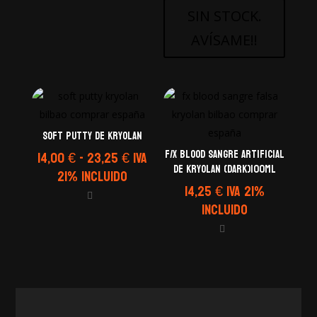
hasta
SIN STOCK.
24,50 €
AVÍSAME!!
Soft Putty de Kryolan
Rango
F/X BLOOD SANGRE ARTIFICIAL
14,00
€
-
23,25
€
IVA
DE KRYOLAN (DARK)100ml
de
21% Incluido
14,25
€
IVA 21%
precios:
Incluido
desde
14,00 €
hasta
23,25 €