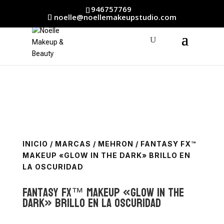
946757769
noelle@noellemakeupstudio.com
INICIO
/
MARCAS
/
MEHRON
/ FANTASY FX™
MAKEUP «GLOW IN THE DARK» BRILLO EN
LA OSCURIDAD
Fantasy FX™ Makeup «Glow in the
dark» Brillo en la oscuridad