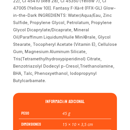
22), CI 45410 (Red 28), CI 45350 (Yellow 7), CI
47005 (Yellow 10)]. Fantasy F-Xä‹¢ (FFX-GL) Glow-
in-the-Dark INGREDIENTS: Water/Aqua/Eau, Zinc
Sulfide, Propylene Glycol, Petrolatum, Propylene
Glycol Dicaprylate/Dicaprate, Mineral
Oil/Paraffinum Liquidum/Huile Miní©rale, Glycol
Stearate, Tocopheryl Acetate (Vitamin E), Cellulose
Gum, Magnesium Aluminum Silicate,
Tris(Tetramethylhydroxypiperidinol) Citrate,
Benzotriazolyl Dodecyl p-Cresol,Triethanolamine,
BHA, Talc, Phenoxyethanol, Iodopropynyl
Butylcarbamate.
Información adicional
Peso
45 g
Dimensiones
15 × 10 × 3,5 cm