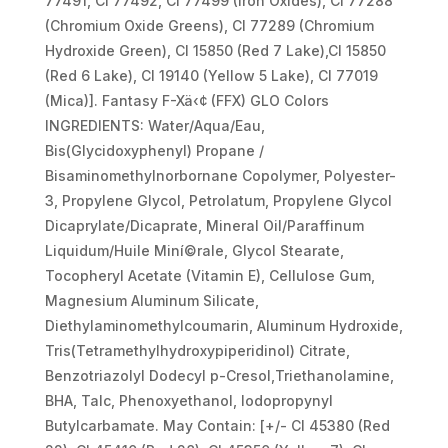
77491, CI 77492, CI 77499 (Iron Oxides), CI 77288
(Chromium Oxide Greens), CI 77289 (Chromium
Hydroxide Green), CI 15850 (Red 7 Lake),CI 15850
(Red 6 Lake), CI 19140 (Yellow 5 Lake), CI 77019
(Mica)]. Fantasy F-Xä‹¢ (FFX) GLO Colors
INGREDIENTS: Water/Aqua/Eau,
Bis(Glycidoxyphenyl) Propane /
Bisaminomethylnorbornane Copolymer, Polyester-
3, Propylene Glycol, Petrolatum, Propylene Glycol
Dicaprylate/Dicaprate, Mineral Oil/Paraffinum
Liquidum/Huile Miní©rale, Glycol Stearate,
Tocopheryl Acetate (Vitamin E), Cellulose Gum,
Magnesium Aluminum Silicate,
Diethylaminomethylcoumarin, Aluminum Hydroxide,
Tris(Tetramethylhydroxypiperidinol) Citrate,
Benzotriazolyl Dodecyl p-Cresol,Triethanolamine,
BHA, Talc, Phenoxyethanol, Iodopropynyl
Butylcarbamate. May Contain: [+/- CI 45380 (Red