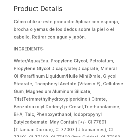
Product Details
Cómo utilizar este producto: Aplicar con esponja,
brocha o yemas de los dedos sobre la piel o el
cabello. Retirar con agua y jabón.
INGREDIENTS:
Water/Aqua/Eau, Propylene Glycol, Petrolatum,
Propylene Glycol Dicaprylate/Dicaprate, Mineral
Oil/Paraffinum Liquidum/Huile Miní©rale, Glycol
Stearate, Tocopheryl Acetate (Vitamin E), Cellulose
Gum, Magnesium Aluminum Silicate,
Tris(Tetramethylhydroxypiperidinol) Citrate,
Benzotriazolyl Dodecyl p-Cresol,Triethanolamine,
BHA, Talc, Phenoxyethanol, Iodopropynyl
Butylcarbamate. May Contain [+/- CI 77891
(Titanium Dioxide), CI 77007 (Ultramarines), CI