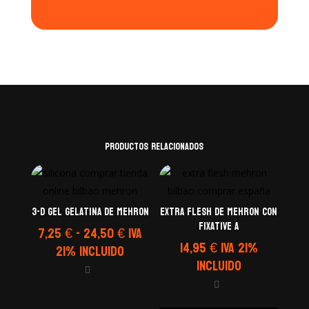
Productos relacionados
3-D Gel Gelatina de Mehron
Extra Flesh de Mehron con
Fixative A
Rango
7,25
€
-
24,50
€
IVA
14,95
€
IVA 21%
de
21% Incluido
Incluido
precios:
desde
7,25 €