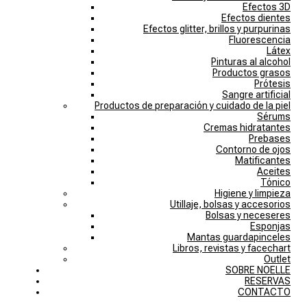
Efectos 3D
Efectos dientes
Efectos glitter, brillos y purpurinas
Fluorescencia
Látex
Pinturas al alcohol
Productos grasos
Prótesis
Sangre artificial
Productos de preparación y cuidado de la piel
Sérums
Cremas hidratantes
Prebases
Contorno de ojos
Matificantes
Aceites
Tónico
Higiene y limpieza
Utillaje, bolsas y accesorios
Bolsas y neceseres
Esponjas
Mantas guardapinceles
Libros, revistas y facechart
Outlet
SOBRE NOELLE
RESERVAS
CONTACTO