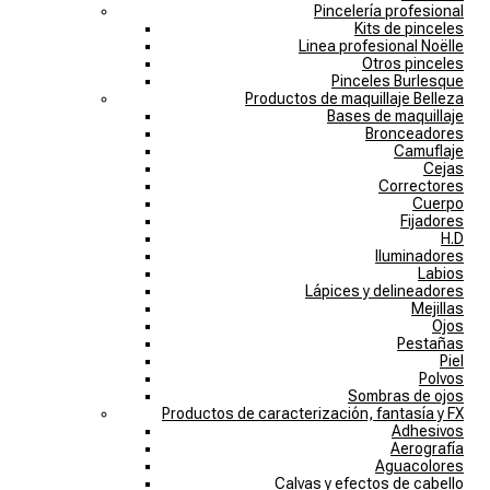
Pincelería profesional
Kits de pinceles
Linea profesional Noëlle
Otros pinceles
Pinceles Burlesque
Productos de maquillaje Belleza
Bases de maquillaje
Bronceadores
Camuflaje
Cejas
Correctores
Cuerpo
Fijadores
H.D
Iluminadores
Labios
Lápices y delineadores
Mejillas
Ojos
Pestañas
Piel
Polvos
Sombras de ojos
Productos de caracterización, fantasía y FX
Adhesivos
Aerografía
Aguacolores
Calvas y efectos de cabello