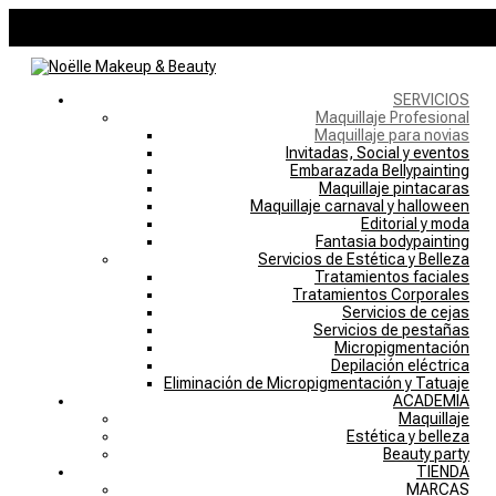
946757769
noelle@noellemakeupstudio.com
0 elementos
SERVICIOS
Maquillaje Profesional
Maquillaje para novias
Invitadas, Social y eventos
Embarazada Bellypainting
Maquillaje pintacaras
Maquillaje carnaval y halloween
Editorial y moda
Fantasia bodypainting
Servicios de Estética y Belleza
Tratamientos faciales
Tratamientos Corporales
Servicios de cejas
Servicios de pestañas
Micropigmentación
Depilación eléctrica
Eliminación de Micropigmentación y Tatuaje
ACADEMIA
Maquillaje
Estética y belleza
Beauty party
TIENDA
MARCAS