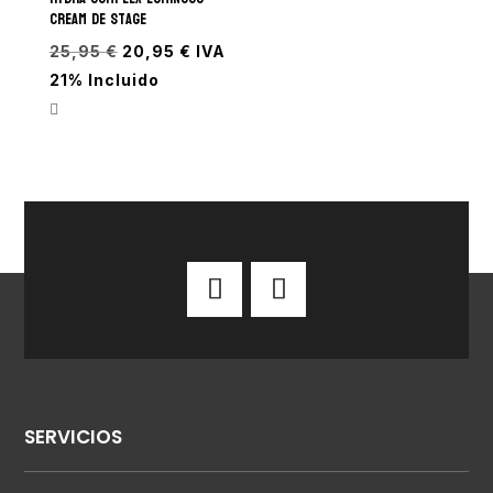
CREAM de Stage
El
El
25,95
€
20,95
€
IVA
precio
precio
21% Incluido
original
actual
era:
es:
25,95 €.
20,95 €.
SERVICIOS