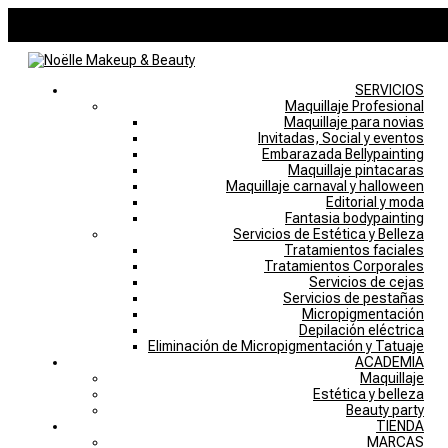
946757769
noelle@noellemakeupstudio.com
0 elementos
SERVICIOS
Maquillaje Profesional
Maquillaje para novias
Invitadas, Social y eventos
Embarazada Bellypainting
Maquillaje pintacaras
Maquillaje carnaval y halloween
Editorial y moda
Fantasia bodypainting
Servicios de Estética y Belleza
Tratamientos faciales
Tratamientos Corporales
Servicios de cejas
Servicios de pestañas
Micropigmentación
Depilación eléctrica
Eliminación de Micropigmentación y Tatuaje
ACADEMIA
Maquillaje
Estética y belleza
Beauty party
TIENDA
MARCAS