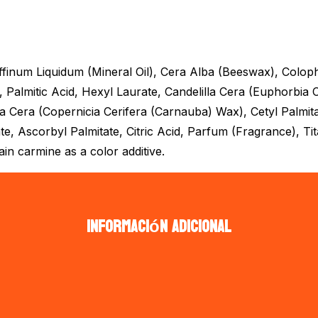
ffinum Liquidum (Mineral Oil), Cera Alba (Beeswax), Colop
, Palmitic Acid, Hexyl Laurate, Candelilla Cera (Euphorbia 
era Cera (Copernicia Cerifera (Carnauba) Wax), Cetyl Palmi
e, Ascorbyl Palmitate, Citric Acid, Parfum (Fragrance), Ti
n carmine as a color additive.
Información adicional