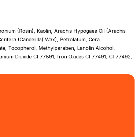
honium (Rosin), Kaolin, Arachis Hypogaea Oil (Arachis
Cerifera (Candelilla) Wax), Petrolatum, Cera
tate, Tocopherol, Methylparaben, Lanolin Alcohol,
tanium Dioxide CI 77891, Iron Oxides CI 77491, CI 77492,