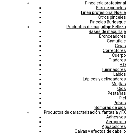
Pincelería profesional
Kits de pinceles
Linea profesional Noëlle
Otros pinceles
Pinceles Burlesque
Productos de maquillaje Belleza
Bases de maquillaje
Bronceadores
Camuflaje
Cejas
Correctores
Cuerpo
Fijadores
H.D
Iluminadores
Labios
Lápices y delineadores
Mejillas
Ojos
Pestañas
Piel
Polvos
Sombras de ojos
Productos de caracterización, fantasía y FX
Adhesivos
Aerografía
Aguacolores
Calvas y efectos de cabello