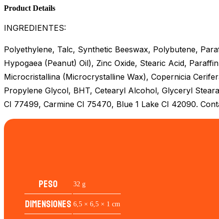
Product Details
INGREDIENTES:
Polyethylene, Talc, Synthetic Beeswax, Polybutene, Para
Hypogaea (Peanut) Oil), Zinc Oxide, Stearic Acid, Paraffin
Microcristallina (Microcrystalline Wax), Copernicia Cerif
Propylene Glycol, BHT, Cetearyl Alcohol, Glyceryl Stearat
CI 77499, Carmine CI 75470, Blue 1 Lake CI 42090. Contai
Peso
32 g
Dimensiones
6,5 × 6,5 × 1 cm