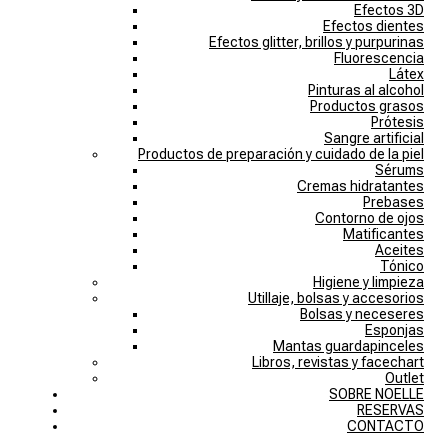
Efectos 3D
Efectos dientes
Efectos glitter, brillos y purpurinas
Fluorescencia
Látex
Pinturas al alcohol
Productos grasos
Prótesis
Sangre artificial
Productos de preparación y cuidado de la piel
Sérums
Cremas hidratantes
Prebases
Contorno de ojos
Matificantes
Aceites
Tónico
Higiene y limpieza
Utillaje, bolsas y accesorios
Bolsas y neceseres
Esponjas
Mantas guardapinceles
Libros, revistas y facechart
Outlet
SOBRE NOELLE
RESERVAS
CONTACTO