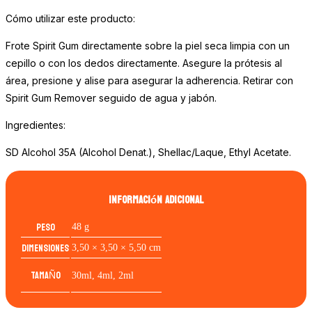
Cómo utilizar este producto:
Frote Spirit Gum directamente sobre la piel seca limpia con un
cepillo o con los dedos directamente. Asegure la prótesis al
área, presione y alise para asegurar la adherencia. Retirar con
Spirit Gum Remover seguido de agua y jabón.
Ingredientes:
SD Alcohol 35A (Alcohol Denat.), Shellac/Laque, Ethyl Acetate.
Información adicional
Peso
48 g
Dimensiones
3,50 × 3,50 × 5,50 cm
TAMAÑO
30ml, 4ml, 2ml