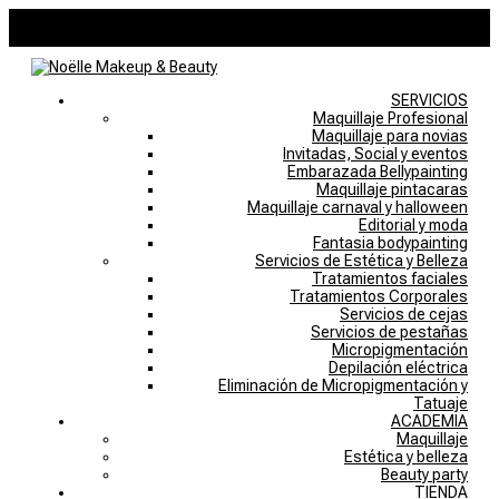
946757769
noelle@noellemakeupstudio.com
0 elementos
SERVICIOS
Maquillaje Profesional
Maquillaje para novias
Invitadas, Social y eventos
Embarazada Bellypainting
Maquillaje pintacaras
Maquillaje carnaval y halloween
Editorial y moda
Fantasia bodypainting
Servicios de Estética y Belleza
Tratamientos faciales
Tratamientos Corporales
Servicios de cejas
Servicios de pestañas
Micropigmentación
Depilación eléctrica
Eliminación de Micropigmentación y
Tatuaje
ACADEMIA
Maquillaje
Estética y belleza
Beauty party
TIENDA