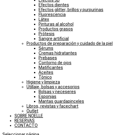
Efectos 3D
Efectos dientes
Efectos glitter, brillos y purpurinas
Fluorescencia
Látex
Pinturas al alcohol
Productos grasos
Prótesis
Sangre artificial
Productos de preparación y cuidado de la piel
Sérums
Cremas hidratantes
Prebases
Contorno de ojos
Matificantes
Aceites
Tónico
Higiene y limpieza
Utillaje, bolsas y accesorios
Bolsas y neceseres
Esponjas
Mantas guardapinceles
Libros, revistas y facechart
Outlet
SOBRE NOELLE
RESERVAS
CONTACTO
Seleccionar página