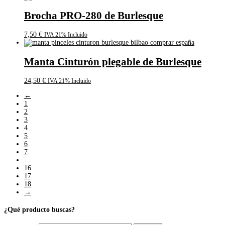
Brocha PRO-280 de Burlesque
7,50
€
IVA 21% Incluido
Manta Cinturón plegable de Burlesque
24,50
€
IVA 21% Incluido
←
1
2
3
4
5
6
7
…
16
17
18
→
¿Qué producto buscas?