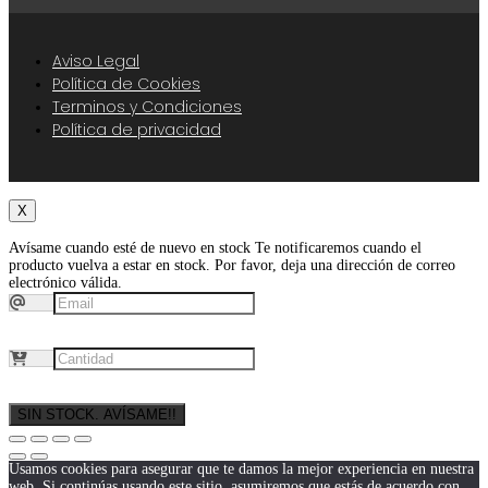
Aviso Legal
Política de Cookies
Terminos y Condiciones
Política de privacidad
X
Avísame cuando esté de nuevo en stock
Te notificaremos cuando el
producto vuelva a estar en stock. Por favor, deja una dirección de correo
electrónico válida.
SIN STOCK. AVÍSAME!!
Usamos cookies para asegurar que te damos la mejor experiencia en nuestra
web. Si continúas usando este sitio, asumiremos que estás de acuerdo con