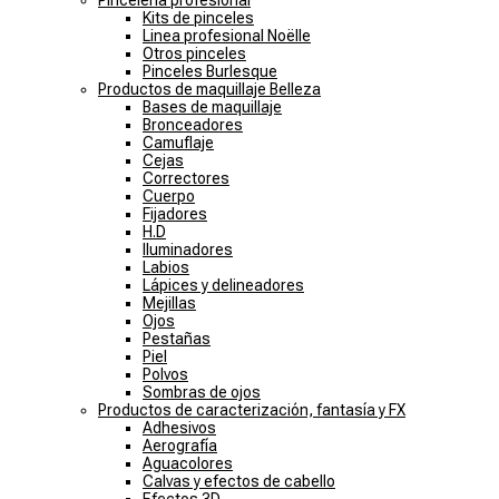
Pincelería profesional
Kits de pinceles
Linea profesional Noëlle
Otros pinceles
Pinceles Burlesque
Productos de maquillaje Belleza
Bases de maquillaje
Bronceadores
Camuflaje
Cejas
Correctores
Cuerpo
Fijadores
H.D
Iluminadores
Labios
Lápices y delineadores
Mejillas
Ojos
Pestañas
Piel
Polvos
Sombras de ojos
Productos de caracterización, fantasía y FX
Adhesivos
Aerografía
Aguacolores
Calvas y efectos de cabello