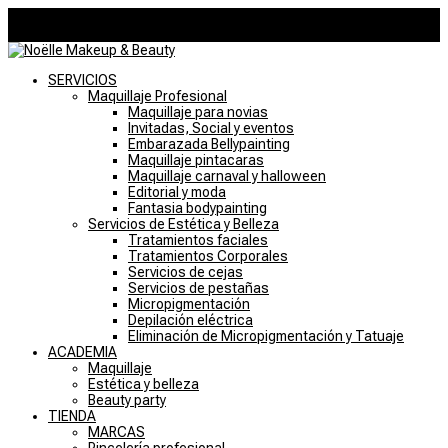
946757769
noelle@noellemakeupstudio.com
0 elementos
SERVICIOS
Maquillaje Profesional
Maquillaje para novias
Invitadas, Social y eventos
Embarazada Bellypainting
Maquillaje pintacaras
Maquillaje carnaval y halloween
Editorial y moda
Fantasia bodypainting
Servicios de Estética y Belleza
Tratamientos faciales
Tratamientos Corporales
Servicios de cejas
Servicios de pestañas
Micropigmentación
Depilación eléctrica
Eliminación de Micropigmentación y Tatuaje
ACADEMIA
Maquillaje
Estética y belleza
Beauty party
TIENDA
MARCAS