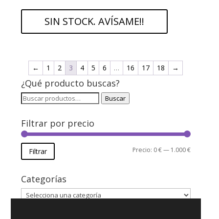
SIN STOCK. AVÍSAME!!
←
1
2
3
4
5
6
…
16
17
18
→
¿Qué producto buscas?
Buscar
Buscar
por:
Filtrar por precio
Precio
Precio
Precio:
0 €
—
1.000 €
Filtrar
mínimo
máximo
Categorías