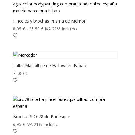
Pinceles y brochas Prisma de Mehron
Rango
8,95
€
-
25,50
€
IVA 21% Incluido
de
precios:
desde
8,95 €
hasta
Taller Maquillaje de Halloween Bilbao
25,50 €
75,00
€
Brocha PRO-78 de Burlesque
6,95
€
IVA 21% Incluido