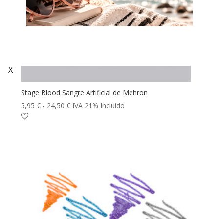
X
Stage Blood Sangre Artificial de Mehron
Rango
5,95
€
-
24,50
€
IVA 21% Incluido
de
precios:
desde
5,95 €
hasta
24,50 €