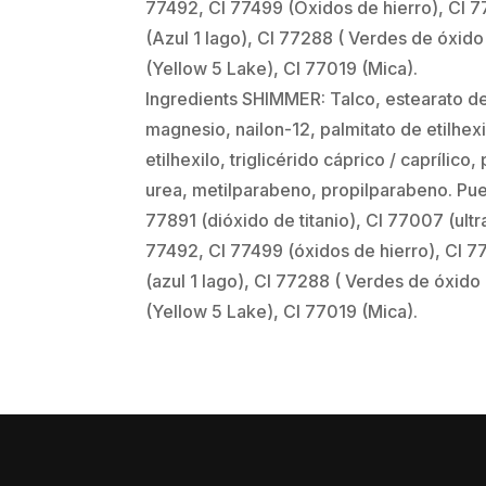
77492, CI 77499 (Óxidos de hierro), CI 
(Azul 1 lago), CI 77288 ( Verdes de óxid
(Yellow 5 Lake), CI 77019 (Mica).
Ingredients SHIMMER: Talco, estearato de
magnesio, nailon-12, palmitato de etilhexi
etilhexilo, triglicérido cáprico / caprílico, 
urea, metilparabeno, propilparabeno. Pue
77891 (dióxido de titanio), CI 77007 (ultr
77492, CI 77499 (óxidos de hierro), CI 
(azul 1 lago), CI 77288 ( Verdes de óxido
(Yellow 5 Lake), CI 77019 (Mica).