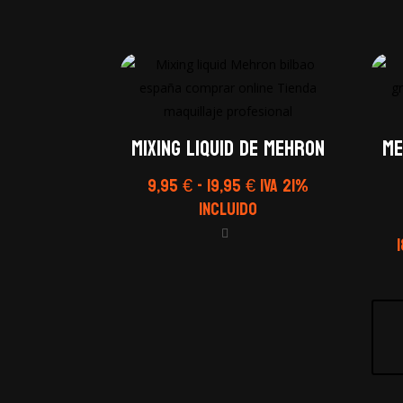
Mixing Liquid de Mehron
Me
Rango
9,95
€
-
19,95
€
IVA 21%
de
Incluido
precios:
desde
9,95 €
hasta
19,95 €