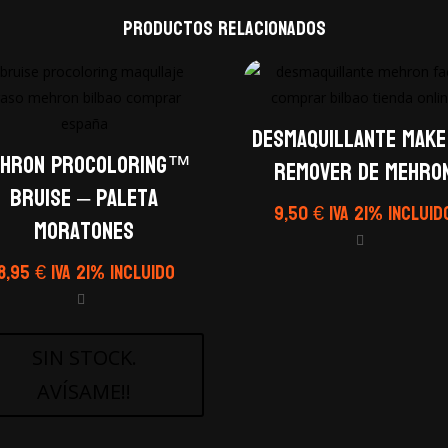
Productos relacionados
Desmaquillante Make
hron ProColoRing™
Remover de Mehro
Bruise – Paleta
9,50
€
IVA 21% Incluid
moratones
18,95
€
IVA 21% Incluido
SIN STOCK.
AVÍSAME!!