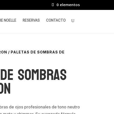
0 elementos
RE NOELLE
RESERVAS
CONTACTO
RON
/ PALETAS DE SOMBRAS DE
 de sombras
on
as de ojos profesionales de tono neutro
o mate y shimmer. Su avanzada fórmula