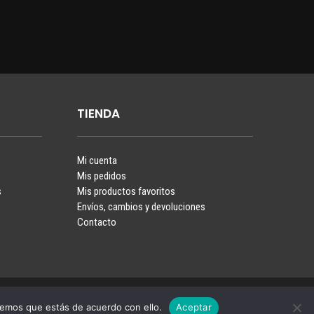
TIENDA
Mi cuenta
Mis pedidos
s
Mis productos favoritos
Envíos, cambios y devoluciones
Contacto
Terminos y Condiciones
Política de privacidad
remos que estás de acuerdo con ello.
Aceptar