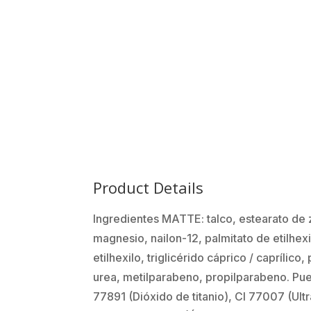
Product Details
Ingredientes MATTE: talco, estearato de 
magnesio, nailon-12, palmitato de etilhexi
etilhexilo, triglicérido cáprico / caprílico, 
urea, metilparabeno, propilparabeno. Pue
77891 (Dióxido de titanio), CI 77007 (Ult