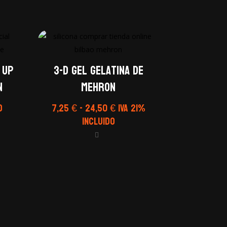
 Up
3-D Gel Gelatina de
n
Mehron
Rango
o
7,25
€
-
24,50
€
IVA 21%
de
Incluido
precios:
desde
7,25 €
hasta
24,50 €