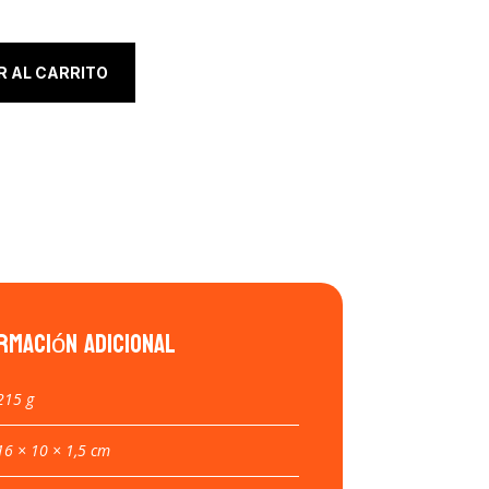
R AL CARRITO
rmación adicional
215 g
16 × 10 × 1,5 cm