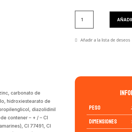
Paletas de sombras de Mehron cantidad
AÑADI
Info
zinc, carbonato de
lo, hidroxiestearato de
Peso
propilenglicol, diazolidinil
de contener – + / – CI
Dimensiones
ramarines), CI 77491, CI