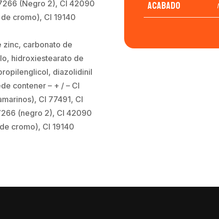
Acabado
77266 (Negro 2), CI 42090
o de cromo), CI 19140
 zinc, carbonato de
lo, hidroxiestearato de
propilenglicol, diazolidinil
de contener – + / – CI
amarinos), CI 77491, CI
77266 (negro 2), CI 42090
 de cromo), CI 19140