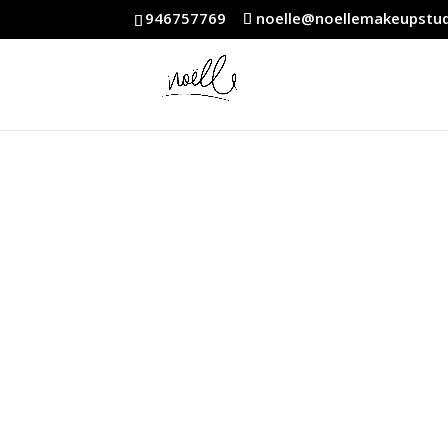
946757769
noelle@noellemakeupstu