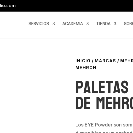
dio.com
SERVICIOS
ACADEMIA
TIENDA
SOB
INICIO
/
MARCAS
/
MEH
MEHRON
Paletas
de Mehr
Los EYE Powder son sombr
disponibles en un acabad