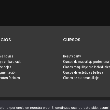
ICIOS
CURSOS
aje novias
Beauty party
aje embarazada
Cursos de maquillaje profesional
de cejas
Clases maquillaje pro individuale
igmentación
Cursos de estética y belleza
entos faciales
Clases de automaquillaje
Aviso Legal
Política de Cookies
jor experiencia en nuestra web. Si continúas usando este sitio, asumi