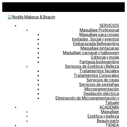
946757769
noelle@noellemakeupstudio.com
0 elementos
SERVICIOS
Maquillaje Profesional
Maquillaje para novias
Invitadas, Social y eventos
Embarazada Bellypainting
Maquillaje pintacaras
Maquillaje carnaval y halloween
Editorial y moda
Fantasia bodypainting
Servicios de Estética y Belleza
Tratamientos faciales
Tratamientos Corporales
Servicios de cejas
Servicios de pestañas
Micropigmentación
Depilación eléctrica
Eliminación de Micropigmentación y
Tatuaje
ACADEMIA
Maquillaje
Estética y belleza
Beauty party
TIENDA