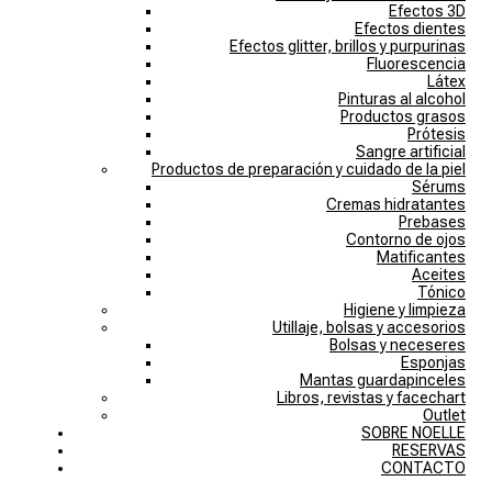
Efectos 3D
Efectos dientes
Efectos glitter, brillos y purpurinas
Fluorescencia
Látex
Pinturas al alcohol
Productos grasos
Prótesis
Sangre artificial
Productos de preparación y cuidado de la piel
Sérums
Cremas hidratantes
Prebases
Contorno de ojos
Matificantes
Aceites
Tónico
Higiene y limpieza
Utillaje, bolsas y accesorios
Bolsas y neceseres
Esponjas
Mantas guardapinceles
Libros, revistas y facechart
Outlet
SOBRE NOELLE
RESERVAS
CONTACTO