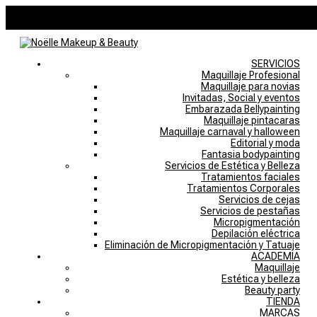
946757769
noelle@noellemakeupstudio.com
0 elementos
SERVICIOS
Maquillaje Profesional
Maquillaje para novias
Invitadas, Social y eventos
Embarazada Bellypainting
Maquillaje pintacaras
Maquillaje carnaval y halloween
Editorial y moda
Fantasia bodypainting
Servicios de Estética y Belleza
Tratamientos faciales
Tratamientos Corporales
Servicios de cejas
Servicios de pestañas
Micropigmentación
Depilación eléctrica
Eliminación de Micropigmentación y Tatuaje
ACADEMIA
Maquillaje
Estética y belleza
Beauty party
TIENDA
MARCAS