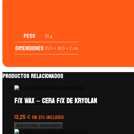
Peso
25 g
Dimensiones
15,5 × 10,5 × 2 cm
Productos relacionados
F/X WAX – CERA F/X de Kryolan
13,25
€
IVA 21% Incluido
SIN STOCK. AVÍSAME!!