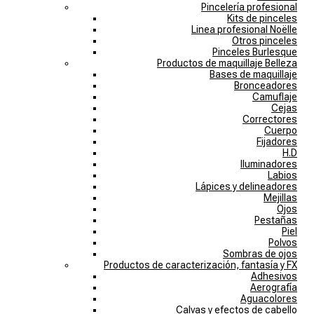
Pincelería profesional
Kits de pinceles
Linea profesional Noëlle
Otros pinceles
Pinceles Burlesque
Productos de maquillaje Belleza
Bases de maquillaje
Bronceadores
Camuflaje
Cejas
Correctores
Cuerpo
Fijadores
H.D
Iluminadores
Labios
Lápices y delineadores
Mejillas
Ojos
Pestañas
Piel
Polvos
Sombras de ojos
Productos de caracterización, fantasía y FX
Adhesivos
Aerografía
Aguacolores
Calvas y efectos de cabello