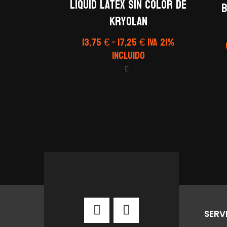
LIQUID LATEX SIN COLOR de
B
Kryolan
Rango
13,75
€
-
17,25
€
IVA 21%
de
Incluido
precios:
desde
13,75 €
hasta
17,25 €
SERV