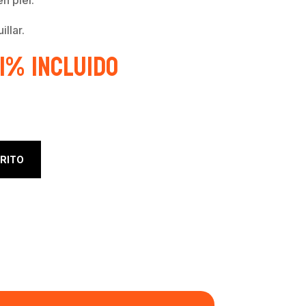
llar.
21% Incluido
RITO