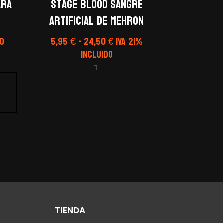
ARA
Stage Blood Sangre
Artificial de Mehron
Rango
do
5,95
€
-
24,50
€
IVA 21%
de
Incluido
precios:
desde
5,95 €
hasta
24,50 €
TIENDA