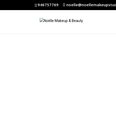
946757769
noelle@noellemakeupstu