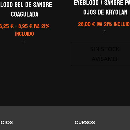
EYEBLOOD / SANGRE P
lood Gel de sangre
OJOS de Kryolan
coagulada
28,00
€
IVA 21% Inclui
Rango
6,25
€
-
8,95
€
IVA 21%
de
Incluido
precios:
desde
SIN STOCK.
6,25 €
AVÍSAME!!
hasta
8,95 €
ICIOS
CURSOS