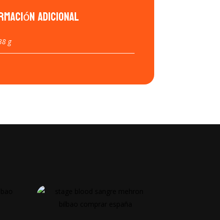
rmación adicional
38 g