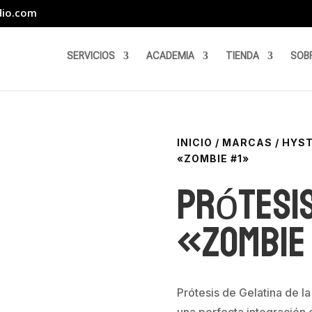
dio.com
SERVICIOS
ACADEMIA
TIENDA
SOB
INICIO
/
MARCAS
/
HYST
«ZOMBIE #1»
Prótesis
«Zombie
Prótesis de Gelatina de la
una perfecta integración e