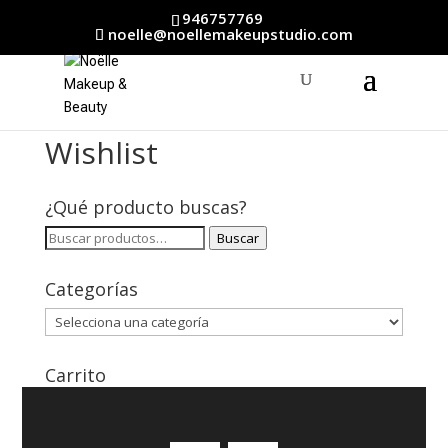
946757769
noelle@noellemakeupstudio.com
Wishlist
¿Qué producto buscas?
Buscar
Buscar
por:
Categorías
Carrito