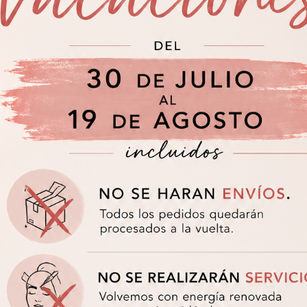
Infor
henyl Alcohol,
B
COLOR
B
Myristate, Talc,
onate, Methylparaben,
 77891 (Titanium
491, CI 77492, CI 77499
 Greens), CI 77289
ismuth Oxychloride), CI
yanide), CI 77742