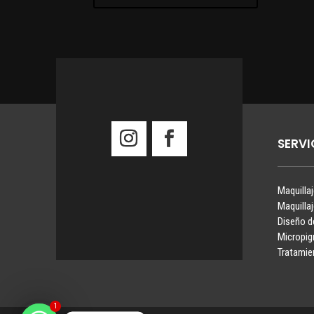
SERVI
Maquilla
Maquilla
Diseño d
Micropi
Tratamie
1