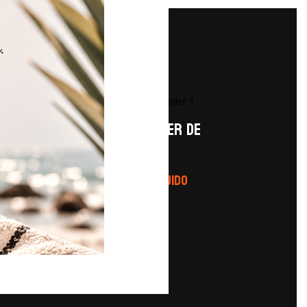
TRANSLUCENT POWDER de
Kryolan
N
15,75
€
IVA 21% Incluido
o