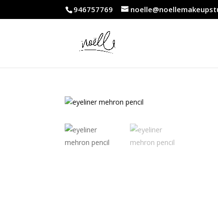
946757769
noelle@noellemakeupst