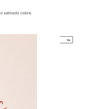
no satinado cobre.
1% Incluido
 AL CARRITO