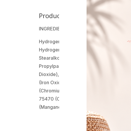
Product Details
INGREDIENTES:
Hydrogenated Palm Kernel Glycerides, Be
Hydrogenated Palm Glycerides, Isopropyl 
Stearalkonium Hectorite, Propylene Carb
Propylparaben, BHT. May Contain [+/- CI
Dioxide), CI 77007 (Ultramarines), CI 77
(Iron Oxides), CI 77288 (Chromium Oxide
(Chromium Hydroxide Green), CI 77163 (B
75470 (Carmine), CI 77510 (Ferric Ferroc
(Manganese Violet), CI 77019 (Mica)].