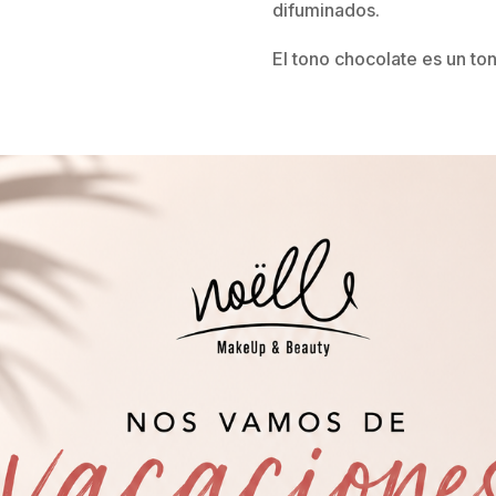
difuminados.
El tono chocolate es un to
12,95
€
IVA 2
COLOR
Mehron E.Y.E Liner pencil cantidad
AÑADIR