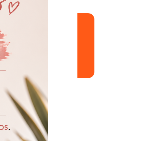
mación adicional
LACK, DARK BROWN, CHOCOLATE, TRUE
LUE, SMOKEY GREEN