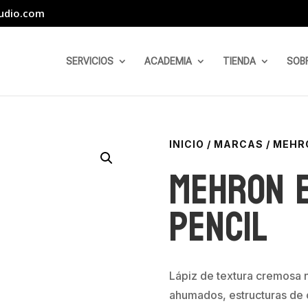
udio.com
SERVICIOS
ACADEMIA
TIENDA
SOB
INICIO
/
MARCAS
/
MEHR
Mehron E
pencil
Lápiz de textura cremosa n
ahumados, estructuras de o