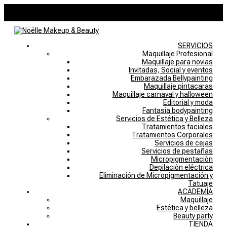
946757769
noelle@noellemakeupstudio.com
0 elementos
SERVICIOS
Maquillaje Profesional
Maquillaje para novias
Invitadas, Social y eventos
Embarazada Bellypainting
Maquillaje pintacaras
Maquillaje carnaval y halloween
Editorial y moda
Fantasia bodypainting
Servicios de Estética y Belleza
Tratamientos faciales
Tratamientos Corporales
Servicios de cejas
Servicios de pestañas
Micropigmentación
Depilación eléctrica
Eliminación de Micropigmentación y
Tatuaje
ACADEMIA
Maquillaje
Estética y belleza
Beauty party
TIENDA