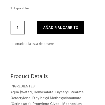
2 disponibles
Invisible Matt Plus de Kryolan cantidad
AÑADIR AL CARRITO
Product Details
INGREDIENTES:
Aqua (Water), Homosalate, Glyceryl Stearate,
Octocrylene, Ethylhexyl Methoxycinnamate
(Octinoxate), Propylene Glycol, Magnesium