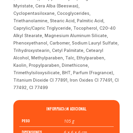
Myristate, Cera Alba (Beeswax),
Cyclopentasiloxane, Cocoglycerides,
Triethanolamine, Stearic Acid, Palmitic Acid,
Caprylic/Capric Triglyceride, Tocopherol, C20-40
Alkyl Stearate, Magnesium Aluminum Silicate,
Phenoxyethanol, Carbomer, Sodium Lauryl Sulfate,
Trihydroxystearin, Cetyl Palmitate, Cetearyl
Alcohol, Methylparaben, Talc, Ethylparaben,
Kaolin, Propylparaben, Dimethicone,
Trimethylsiloxysilicate, BHT, Parfum (Fragrance),
Titanium Dioxide CI 77891, Iron Oxides CI 77491, CI
77492, CI 77499
Información adicional
Peso
105 g
Dimensiones
6 × 6 × 6 cm