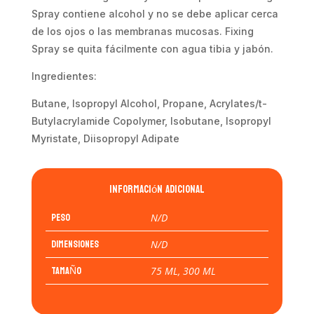
Spray contiene alcohol y no se debe aplicar cerca
de los ojos o las membranas mucosas. Fixing
Spray se quita fácilmente con agua tibia y jabón.
Ingredientes:
Butane, Isopropyl Alcohol, Propane, Acrylates/t-
Butylacrylamide Copolymer, Isobutane, Isopropyl
Myristate, Diisopropyl Adipate
Información adicional
Peso
N/D
Dimensiones
N/D
TAMAÑO
75 ML, 300 ML