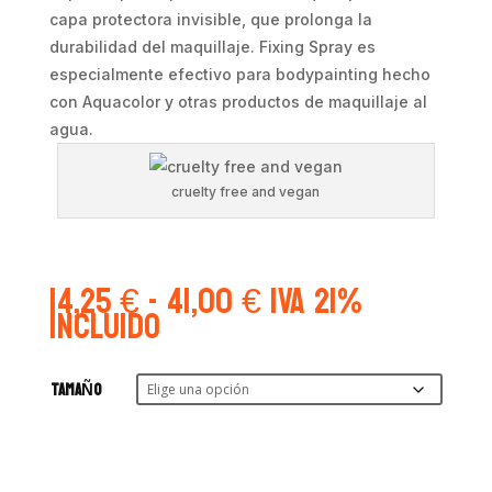
capa protectora invisible, que prolonga la
durabilidad del maquillaje. Fixing Spray es
especialmente efectivo para bodypainting hecho
con Aquacolor y otras productos de maquillaje al
agua.
cruelty free and vegan
Rango
14,25
€
-
41,00
€
IVA 21%
de
Incluido
precios:
desde
14,25 €
TAMAÑO
hasta
41,00 €