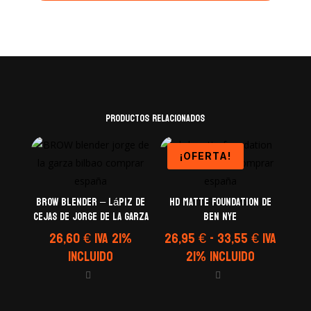
Productos relacionados
¡OFERTA!
Brow blender – Lápiz de
HD Matte Foundation de
cejas de Jorge de La Garza
Ben Nye
Rango
26,60
€
IVA 21%
26,95
€
-
33,55
€
IVA
de
Incluido
21% Incluido
precios:
desde
26,95 €