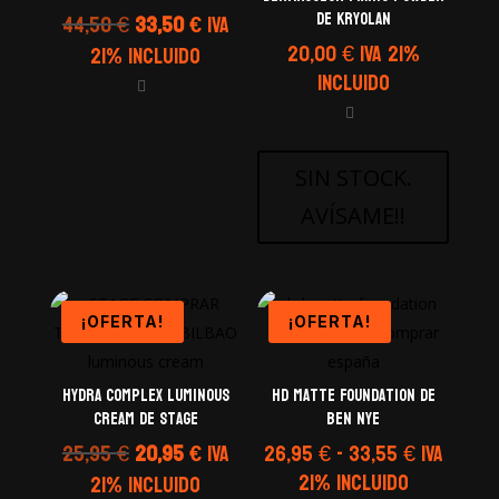
El
El
de Kryolan
44,50
€
33,50
€
IVA
precio
precio
20,00
€
IVA 21%
21% Incluido
original
actual
Incluido
era:
es:
44,50 €.
33,50 €.
SIN STOCK.
AVÍSAME!!
¡OFERTA!
¡OFERTA!
HYDRA COMPLEX LUMINOUS
HD Matte Foundation de
CREAM de Stage
Ben Nye
El
El
Rango
25,95
€
20,95
€
IVA
26,95
€
-
33,55
€
IVA
precio
precio
de
21% Incluido
21% Incluido