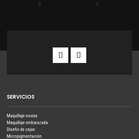
original
actual
precios:
era:
es:
desde
25,95 €.
20,95 €.
26,95 €
hasta
33,55 €
SERVICIOS
Maquillaje novias
Maquillaje embarazada
Diseño de cejas
Micropigmentación