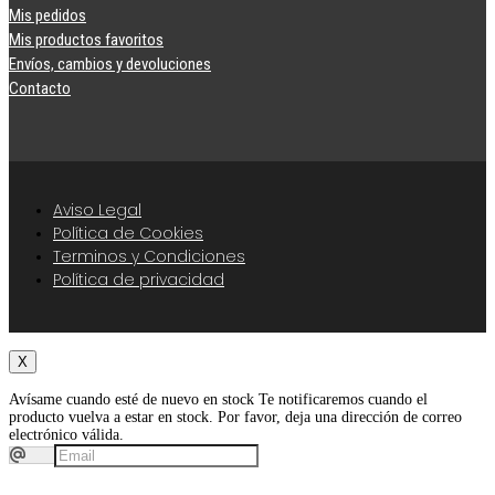
Mis pedidos
Mis productos favoritos
Envíos, cambios y devoluciones
Contacto
Aviso Legal
Política de Cookies
Terminos y Condiciones
Política de privacidad
X
Avísame cuando esté de nuevo en stock
Te notificaremos cuando el
producto vuelva a estar en stock. Por favor, deja una dirección de correo
electrónico válida.