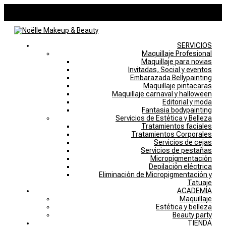
946757769
noelle@noellemakeupstudio.com
0 elementos
SERVICIOS
Maquillaje Profesional
Maquillaje para novias
Invitadas, Social y eventos
Embarazada Bellypainting
Maquillaje pintacaras
Maquillaje carnaval y halloween
Editorial y moda
Fantasia bodypainting
Servicios de Estética y Belleza
Tratamientos faciales
Tratamientos Corporales
Servicios de cejas
Servicios de pestañas
Micropigmentación
Depilación eléctrica
Eliminación de Micropigmentación y
Tatuaje
ACADEMIA
Maquillaje
Estética y belleza
Beauty party
TIENDA