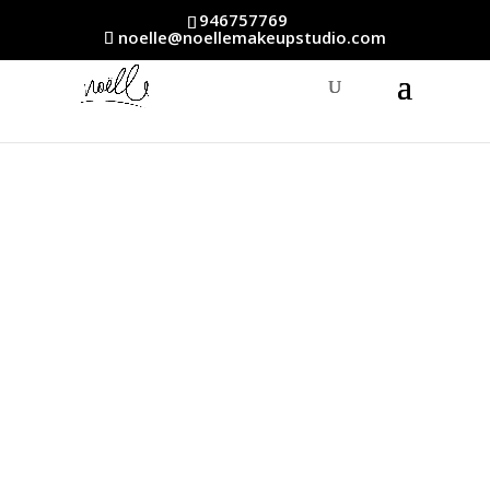
946757769
noelle@noellemakeupstudio.com