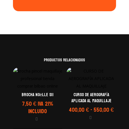
Productos relacionados
Brocha Noëlle S11
CURSO DE AEROGRAFÍA
APLICADA AL MAQUILLAJE
7,50
€
IVA 21%
Rango
400,00
€
-
550,00
€
Incluido
de
precio