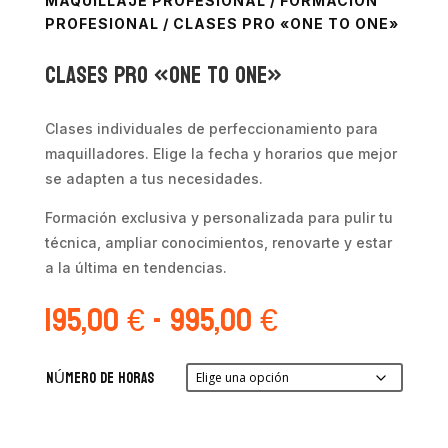
MAQUILLAJE PROFESIONAL
/
FORMACIÓN
PROFESIONAL
/ CLASES PRO «ONE TO ONE»
Clases PRO «One to One»
Clases individuales de perfeccionamiento para
maquilladores. Elige la fecha y horarios que mejor
se adapten a tus necesidades.
Formación exclusiva y personalizada para pulir tu
técnica, ampliar conocimientos, renovarte y estar
a la última en tendencias.
Rango
195,00
€
-
995,00
€
de
precios:
desde
NÚMERO DE HORAS
195,00 €
hasta