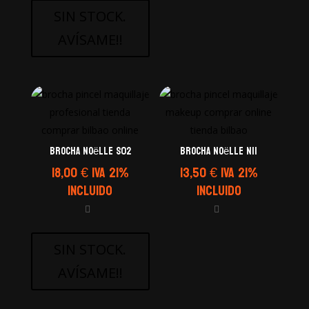
desde
SIN STOCK.
400,00
AVÍSAME!!
hasta
550,00
Brocha Noëlle S02
Brocha Noëlle N11
18,00
€
IVA 21%
13,50
€
IVA 21%
Incluido
Incluido
SIN STOCK.
AVÍSAME!!