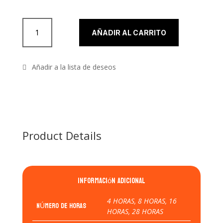
995,00 €
Clases PRO "One to One" cantidad
AÑADIR AL CARRITO
Product Details
Información adicional
4 HORAS, 8 HORAS, 16
NÚMERO DE HORAS
HORAS, 28 HORAS