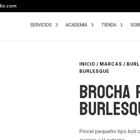
dio.com
SERVICIOS
ACADEMIA
TIENDA
SOB
INICIO
/
MARCAS
/
BURL
BURLESQUE
Brocha 
Burlesq
Pincel pequeño tipo boli
cuenca y V externa.