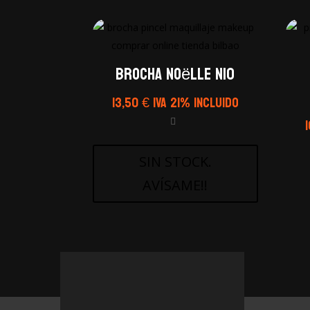
Brocha Noëlle N10
13,50
€
IVA 21% Incluido
SIN STOCK.
AVÍSAME!!