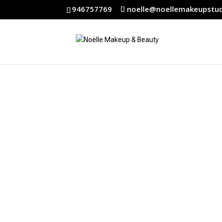
946757769
noelle@noellemakeupstu