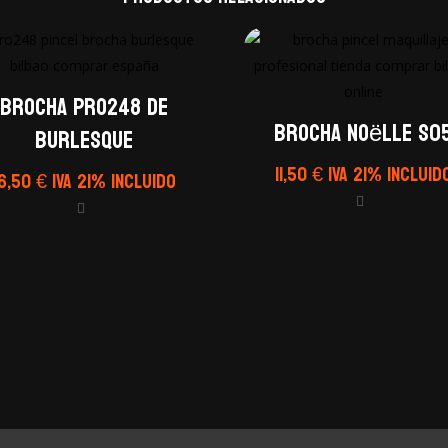
Brocha PRO248 de
Brocha Noëlle S0
Burlesque
11,50
€
IVA 21% Incluid
16,50
€
IVA 21% Incluido