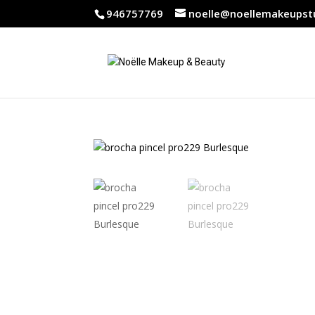
946757769
noelle@noellemakeupst