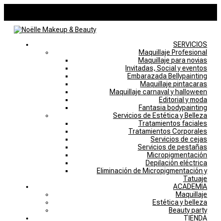
946757769
noelle@noellemakeupstudio.com
0 elementos
SERVICIOS
Maquillaje Profesional
Maquillaje para novias
Invitadas, Social y eventos
Embarazada Bellypainting
Maquillaje pintacaras
Maquillaje carnaval y halloween
Editorial y moda
Fantasia bodypainting
Servicios de Estética y Belleza
Tratamientos faciales
Tratamientos Corporales
Servicios de cejas
Servicios de pestañas
Micropigmentación
Depilación eléctrica
Eliminación de Micropigmentación y
Tatuaje
ACADEMIA
Maquillaje
Estética y belleza
Beauty party
TIENDA