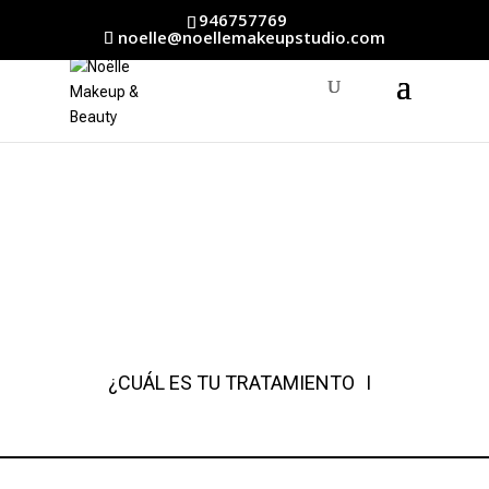
946757769
noelle@noellemakeupstudio.com
¿CUÁL ES TU TRATAMIENTO
IDEAL