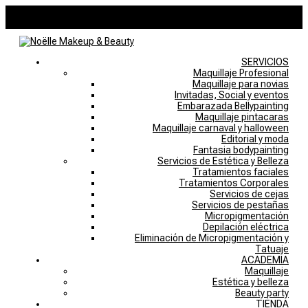
946757769
noelle@noellemakeupstudio.com
0 elementos
SERVICIOS
Maquillaje Profesional
Maquillaje para novias
Invitadas, Social y eventos
Embarazada Bellypainting
Maquillaje pintacaras
Maquillaje carnaval y halloween
Editorial y moda
Fantasia bodypainting
Servicios de Estética y Belleza
Tratamientos faciales
Tratamientos Corporales
Servicios de cejas
Servicios de pestañas
Micropigmentación
Depilación eléctrica
Eliminación de Micropigmentación y
Tatuaje
ACADEMIA
Maquillaje
Estética y belleza
Beauty party
TIENDA