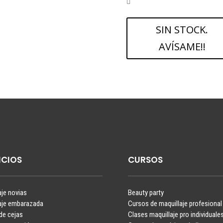
desde
7,95 €
hasta
SIN STOCK.
14,95 €
AVÍSAME!!
ICIOS
CURSOS
aje novias
Beauty party
aje embarazada
Cursos de maquillaje profesional
de cejas
Clases maquillaje pro individuale