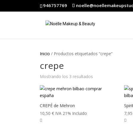
946757769
noelle@noellemakeupstu
Inicio
/ Productos etiquetados “crepe”
crepe
Ordenado
Mostrando los 3 resultados
por
popularidad
CREPÉ de Mehron
Spir
10,50
€
IVA 21% Incluido
7,9