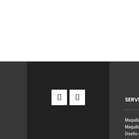
SERV
Maquill
Maquill
Diseño 