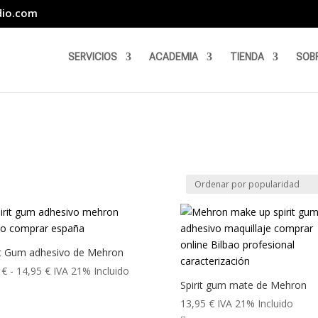
dio.com
SERVICIOS
ACADEMIA
TIENDA
SOB
it Gum adhesivo de Mehron
Rango
5
€
-
14,95
€
IVA 21% Incluido
Spirit gum mate de Mehron
de
precios:
13,95
€
IVA 21% Incluido