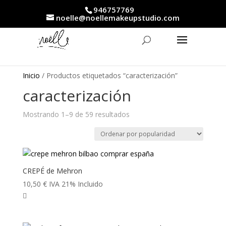
946757769
noelle@noellemakeupstudio.com
Inicio
/ Productos etiquetados “caracterización”
caracterización
Ordenado
Mostrando 1–9 de 59 resultados
por
popularidad
CREPÉ de Mehron
10,50
€
IVA 21% Incluido