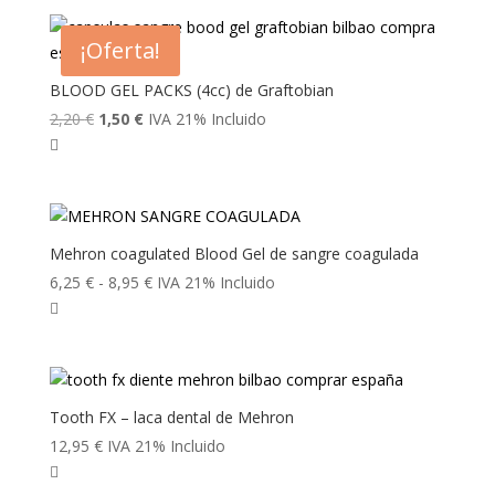
desde
7,25 €
¡Oferta!
hasta
24,50 €
BLOOD GEL PACKS (4cc) de Graftobian
El
El
2,20
€
1,50
€
IVA 21% Incluido
precio
precio
original
actual
era:
es:
2,20 €.
1,50 €.
Mehron coagulated Blood Gel de sangre coagulada
Rango
6,25
€
-
8,95
€
IVA 21% Incluido
de
precios:
desde
6,25 €
hasta
Tooth FX – laca dental de Mehron
8,95 €
12,95
€
IVA 21% Incluido