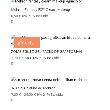
Mehron Fantasy FX™ Cream Makeup
6,50
€
IVA 21% Incluido
¡Oferta!
ZOMBIEGUTZ GEL PACKS DE GRAFTOBIAN
El
El
2,20
€
1,50
€
IVA 21% Incluido
precio
precio
original
actual
era:
es:
2,20 €.
1,50 €.
3-D Gel Gelatina de Mehron
Rango
7,25
€
-
24,50
€
IVA 21% Incluido
de
precios: