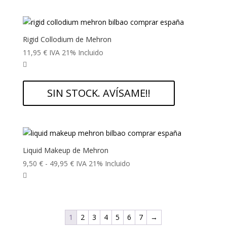
Rigid Collodium de Mehron
11,95
€
IVA 21% Incluido
SIN STOCK. AVÍSAME!!
Liquid Makeup de Mehron
Rango
9,50
€
-
49,95
€
IVA 21% Incluido
de
precios:
desde
9,50 €
1
2
3
4
5
6
7
→
hasta