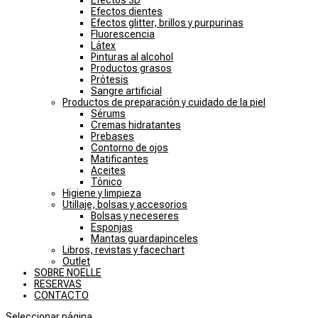
Efectos 3D
Efectos dientes
Efectos glitter, brillos y purpurinas
Fluorescencia
Látex
Pinturas al alcohol
Productos grasos
Prótesis
Sangre artificial
Productos de preparación y cuidado de la piel
Sérums
Cremas hidratantes
Prebases
Contorno de ojos
Matificantes
Aceites
Tónico
Higiene y limpieza
Utillaje, bolsas y accesorios
Bolsas y neceseres
Esponjas
Mantas guardapinceles
Libros, revistas y facechart
Outlet
SOBRE NOELLE
RESERVAS
CONTACTO
Seleccionar página