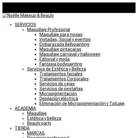
946757769
noelle@noellemakeupstudio.com
0 elementos
SERVICIOS
Maquillaje Profesional
Maquillaje para novias
Invitadas, Social y eventos
Embarazada Bellypainting
Maquillaje pintacaras
Maquillaje carnaval y halloween
Editorial y moda
Fantasia bodypainting
Servicios de Estética y Belleza
Tratamientos faciales
Tratamientos Corporales
Servicios de cejas
Servicios de pestañas
Micropigmentación
Depilación eléctrica
Eliminación de Micropigmentación y Tatuaje
ACADEMIA
Maquillaje
Estética y belleza
Beauty party
TIENDA
MARCAS