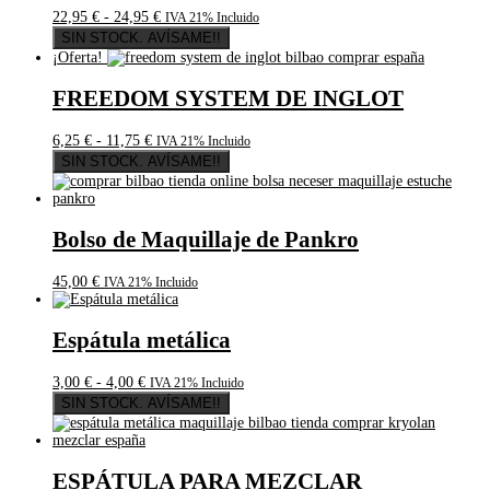
Rango
22,95
€
-
24,95
€
IVA 21% Incluido
de
SIN STOCK. AVÍSAME!!
precios:
¡Oferta!
desde
22,95 €
FREEDOM SYSTEM DE INGLOT
hasta
24,95 €
Rango
6,25
€
-
11,75
€
IVA 21% Incluido
de
SIN STOCK. AVÍSAME!!
precios:
desde
6,25 €
hasta
Bolso de Maquillaje de Pankro
11,75 €
45,00
€
IVA 21% Incluido
Espátula metálica
Rango
3,00
€
-
4,00
€
IVA 21% Incluido
de
SIN STOCK. AVÍSAME!!
precios:
desde
3,00 €
hasta
ESPÁTULA PARA MEZCLAR
4,00 €