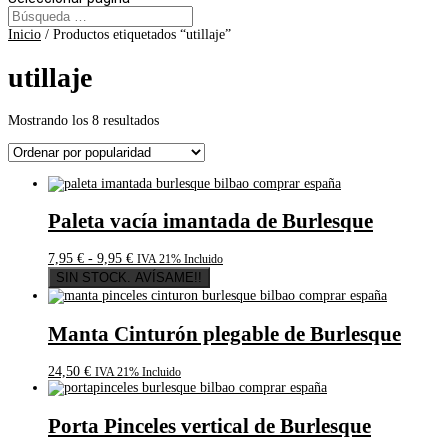
Inicio
/ Productos etiquetados “utillaje”
utillaje
Ordenado
Mostrando los 8 resultados
por
popularidad
Paleta vacía imantada de Burlesque
Rango
7,95
€
-
9,95
€
IVA 21% Incluido
de
SIN STOCK. AVÍSAME!!
precios:
desde
7,95 €
Manta Cinturón plegable de Burlesque
hasta
9,95 €
24,50
€
IVA 21% Incluido
Porta Pinceles vertical de Burlesque