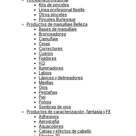
Pincelería profesional
Kits de pinceles
Linea profesional Noëlle
Otros pinceles
Pinceles Burlesque
Productos de maquillaje Belleza
Bases de maquillaje
Bronceadores
Camuflaje
Cejas
Correctores
Cuerpo
Fijadores
H.D
Iluminadores
Labios
Lápices y delineadores
Mejillas
Ojos
Pestañas
Piel
Polvos
Sombras de ojos
Productos de caracterización, fantasía y FX
Adhesivos
Aerografía
Aguacolores
Calvas y efectos de cabello