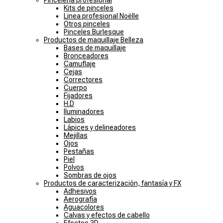
Pincelería profesional
Kits de pinceles
Linea profesional Noëlle
Otros pinceles
Pinceles Burlesque
Productos de maquillaje Belleza
Bases de maquillaje
Bronceadores
Camuflaje
Cejas
Correctores
Cuerpo
Fijadores
H.D
Iluminadores
Labios
Lápices y delineadores
Mejillas
Ojos
Pestañas
Piel
Polvos
Sombras de ojos
Productos de caracterización, fantasía y FX
Adhesivos
Aerografía
Aguacolores
Calvas y efectos de cabello