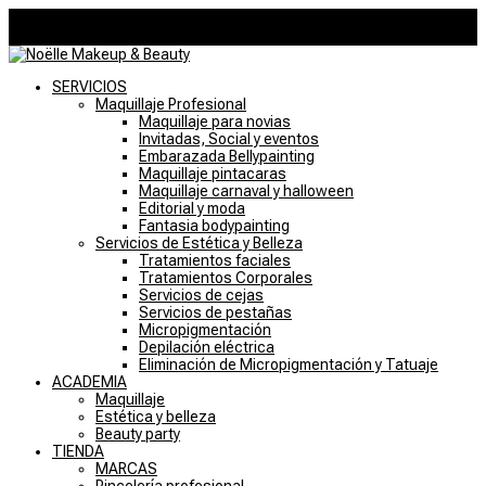
946757769
noelle@noellemakeupstudio.com
0 elementos
SERVICIOS
Maquillaje Profesional
Maquillaje para novias
Invitadas, Social y eventos
Embarazada Bellypainting
Maquillaje pintacaras
Maquillaje carnaval y halloween
Editorial y moda
Fantasia bodypainting
Servicios de Estética y Belleza
Tratamientos faciales
Tratamientos Corporales
Servicios de cejas
Servicios de pestañas
Micropigmentación
Depilación eléctrica
Eliminación de Micropigmentación y Tatuaje
ACADEMIA
Maquillaje
Estética y belleza
Beauty party
TIENDA
MARCAS