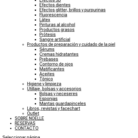
Efectos 3D
Efectos dientes
Efectos glitter, brillos y purpurinas
Fluorescencia
Látex
Pinturas al alcohol
Productos grasos
Prótesis
Sangre artificial
Productos de preparación y cuidado de la piel
Sérums
Cremas hidratantes
Prebases
Contorno de ojos
Matificantes
Aceites
Tónico
Higiene y limpieza
Utillaje, bolsas y accesorios
Bolsas y neceseres
Esponjas
Mantas guardapinceles
Libros, revistas y facechart
Outlet
SOBRE NOELLE
RESERVAS
CONTACTO
Seleccionar página