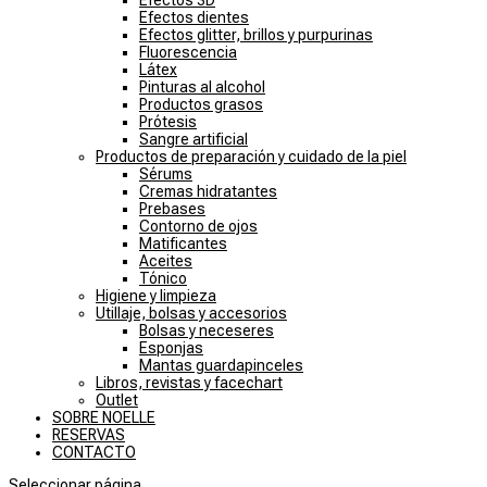
Efectos 3D
Efectos dientes
Efectos glitter, brillos y purpurinas
Fluorescencia
Látex
Pinturas al alcohol
Productos grasos
Prótesis
Sangre artificial
Productos de preparación y cuidado de la piel
Sérums
Cremas hidratantes
Prebases
Contorno de ojos
Matificantes
Aceites
Tónico
Higiene y limpieza
Utillaje, bolsas y accesorios
Bolsas y neceseres
Esponjas
Mantas guardapinceles
Libros, revistas y facechart
Outlet
SOBRE NOELLE
RESERVAS
CONTACTO
Seleccionar página