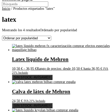
Inicio
/ Productos etiquetados “latex”
latex
Mostrando los 4 resultados
Ordenado por popularidad
Latex líquido de Mehron
10,50
€
-
36,95
€
Rango de precios: desde 10,50 € hasta 36,95 €
IVA
21% Incluido
SIN STOCK. AVÍSAME!!
Calva de látex de Mehron
24,50
€
IVA 21% Incluido
SIN STOCK. AVÍSAME!!