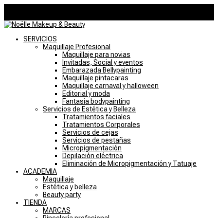
946757769
noelle@noellemakeupstudio.com
0 elementos
SERVICIOS
Maquillaje Profesional
Maquillaje para novias
Invitadas, Social y eventos
Embarazada Bellypainting
Maquillaje pintacaras
Maquillaje carnaval y halloween
Editorial y moda
Fantasia bodypainting
Servicios de Estética y Belleza
Tratamientos faciales
Tratamientos Corporales
Servicios de cejas
Servicios de pestañas
Micropigmentación
Depilación eléctrica
Eliminación de Micropigmentación y Tatuaje
ACADEMIA
Maquillaje
Estética y belleza
Beauty party
TIENDA
MARCAS