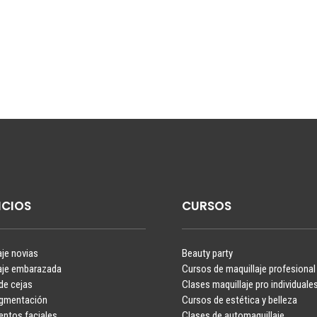
ICIOS
CURSOS
aje novias
Beauty party
aje embarazada
Cursos de maquillaje profesional
de cejas
Clases maquillaje pro individuale
igmentación
Cursos de estética y belleza
entos faciales
Clases de automaquillaje