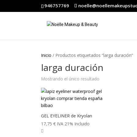
946757769
noelle@noellemakeupstu
Inicio
/ Productos etiquetados “larga duración”
larga duración
Mostrando el único resultado
GEL EYELINER de Kryolan
17,75
€
IVA 21% Incluido