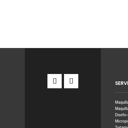
SERV
Maquill
Maquill
Diseño 
Microp
Tratami