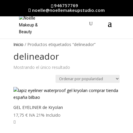
946757769
noelle@noellemakeupstudio.com
Inicio
/ Productos etiquetados “delineador”
delineador
Mostrando el único resultado
GEL EYELINER de Kryolan
17,75
€
IVA 21% Incluido