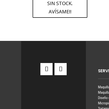
SIN STOCK.
AVÍSAME!!
SERV
Maquill
Maquill
Diseño 
Microp
Tratami