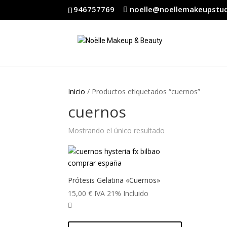
946757769
noelle@noellemakeupstu
Inicio
/ Productos etiquetados “cuernos”
cuernos
Mostrando el único resultado
Prótesis Gelatina «Cuernos»
15,00
€
IVA 21% Incluido