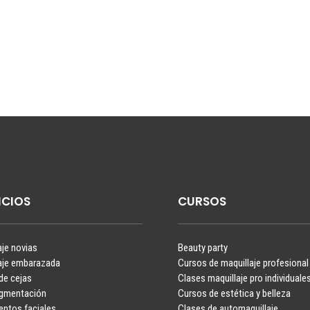
ICIOS
CURSOS
aje novias
Beauty party
aje embarazada
Cursos de maquillaje profesional
de cejas
Clases maquillaje pro individuale
igmentación
Cursos de estética y belleza
entos faciales
Clases de automaquillaje