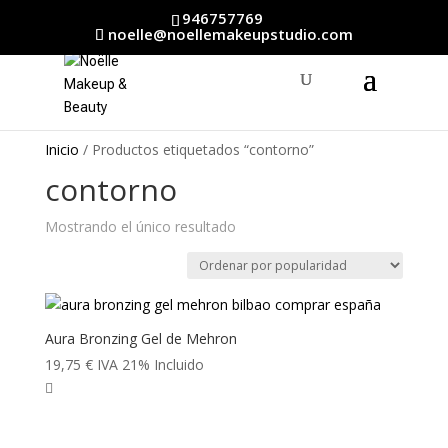
946757769
noelle@noellemakeupstudio.com
Inicio
/ Productos etiquetados “contorno”
contorno
Mostrando el único resultado
Aura Bronzing Gel de Mehron
19,75
€
IVA 21% Incluido