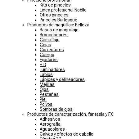
Pincelería profesional
Kits de pinceles
Linea profesional Noëlle
Otros pinceles
Pinceles Burlesque
Productos de maquillaje Belleza
Bases de maquillaje
Bronceadores
Camuflaje
Cejas
Correctores
Cuerpo
Fijadores
H.D
Iluminadores
Labios
Lápices y delineadores
Mejillas
Ojos
Pestañas
Piel
Polvos
Sombras de ojos
Productos de caracterización, fantasía y FX
Adhesivos
Aerografía
Aguacolores
Calvas y efectos de cabello