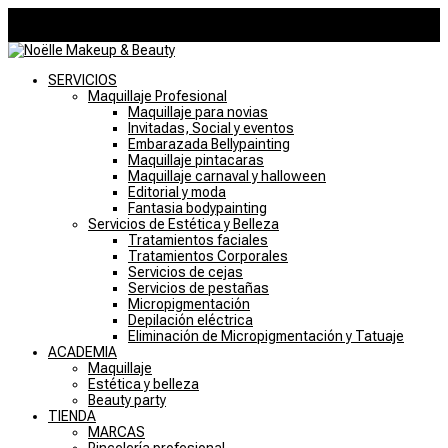
946757769
noelle@noellemakeupstudio.com
0 elementos
SERVICIOS
Maquillaje Profesional
Maquillaje para novias
Invitadas, Social y eventos
Embarazada Bellypainting
Maquillaje pintacaras
Maquillaje carnaval y halloween
Editorial y moda
Fantasia bodypainting
Servicios de Estética y Belleza
Tratamientos faciales
Tratamientos Corporales
Servicios de cejas
Servicios de pestañas
Micropigmentación
Depilación eléctrica
Eliminación de Micropigmentación y Tatuaje
ACADEMIA
Maquillaje
Estética y belleza
Beauty party
TIENDA
MARCAS