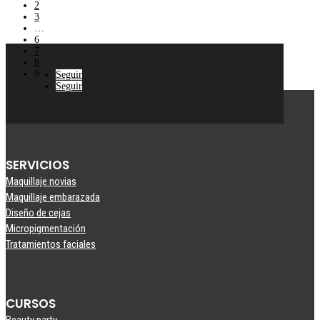
2
3
…
6
7
8
9
Seguir
Seguir
SERVICIOS
Maquillaje novias
Maquillaje embarazada
Diseño de cejas
Micropigmentación
Tratamientos faciales
CURSOS