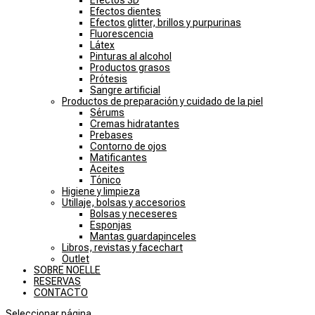
Efectos 3D
Efectos dientes
Efectos glitter, brillos y purpurinas
Fluorescencia
Látex
Pinturas al alcohol
Productos grasos
Prótesis
Sangre artificial
Productos de preparación y cuidado de la piel
Sérums
Cremas hidratantes
Prebases
Contorno de ojos
Matificantes
Aceites
Tónico
Higiene y limpieza
Utillaje, bolsas y accesorios
Bolsas y neceseres
Esponjas
Mantas guardapinceles
Libros, revistas y facechart
Outlet
SOBRE NOELLE
RESERVAS
CONTACTO
Seleccionar página