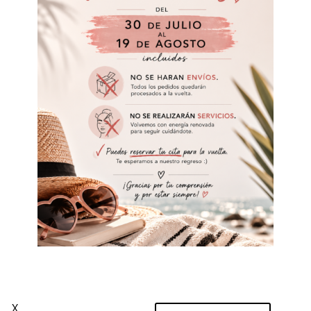
Brocha PRO-69 de Burlesque
Brocha PRO-64 de
Burlesque
9,50
€
IVA 21%
7,50
€
IVA 21%
Incluido
Incluido
X