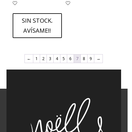
SIN STOCK.
AVÍSAME!!
←
1
2
3
4
5
6
7
8
9
→