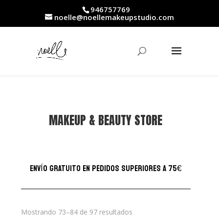
946757769
noelle@noellemakeupstudio.com
MAKEUP & BEAUTY STORE
ENVÍO GRATUITO EN PEDIDOS SUPERIORES A 75€
Ordenado
Mostrando 73–84 de 97 resultados