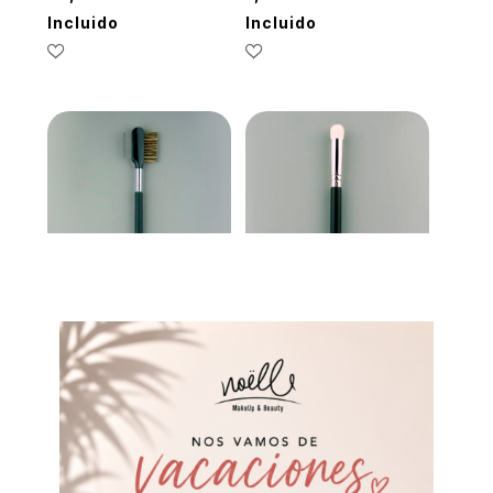
Incluido
Incluido
Brocha PRO-30 de
Brocha PRO-164 de
Burlesque
Burlesque
7,00
€
IVA 21%
9,50
€
IVA 21%
Incluido
Incluido